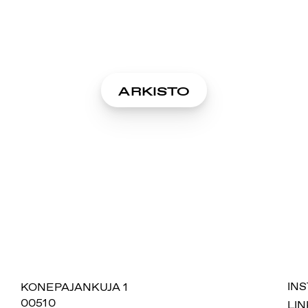
ARKISTO
SUOMIAREENA
KONEPAJANKUJA 1
IN
00510
LIN