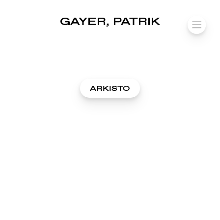
SUOMIAREENA
GAYER, PATRIK
Siirry
VALIK
sisältöön
ARKISTO