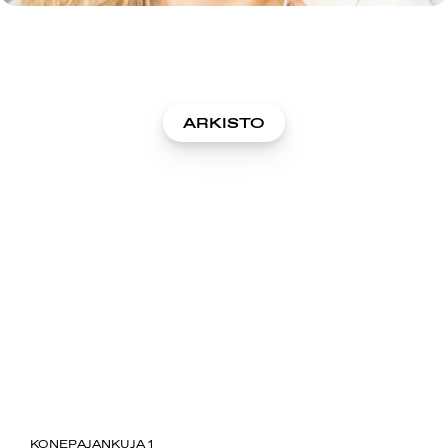
ARKISTO
SUOMIAREENA
KONEPAJANKUJA 1