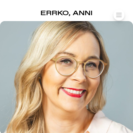
SUOMIAREENA
ERRKO, ANNI
Siirry
VALIK
sisältöön