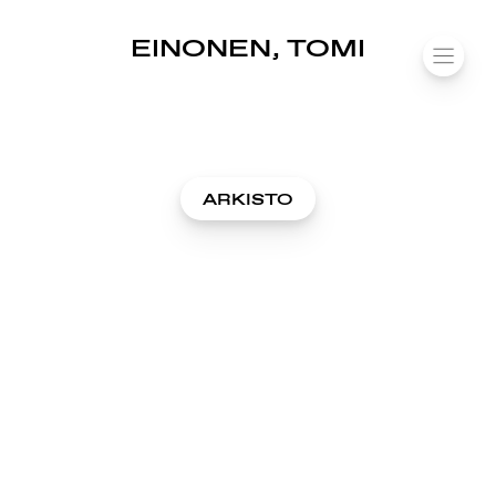
SUOMIAREENA
EINONEN, TOMI
Siirry
VALIK
sisältöön
ARKISTO