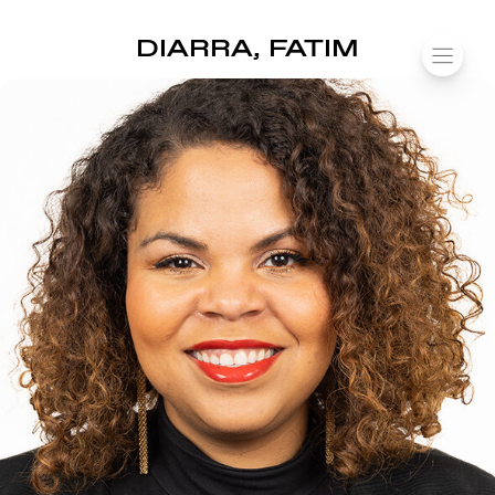
SUOMIAREENA
DIARRA, FATIM
Siirry
VALIK
sisältöön