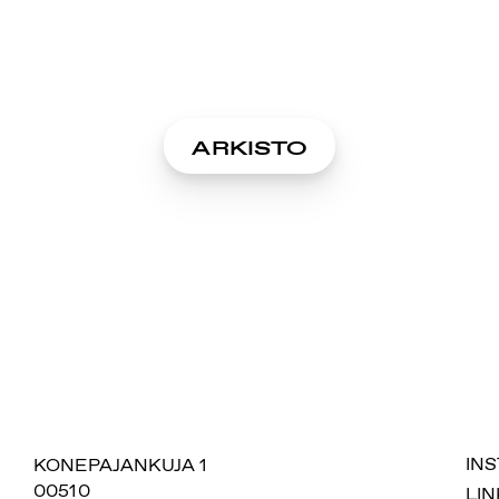
ARKISTO
SUOMIAREENA
KONEPAJANKUJA 1
IN
00510
LIN