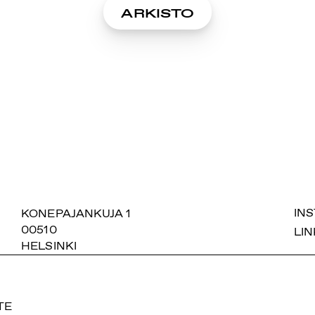
ARKISTO
SUOMIAREENA
KONEPAJANKUJA 1
IN
00510
LIN
HELSINKI
TE