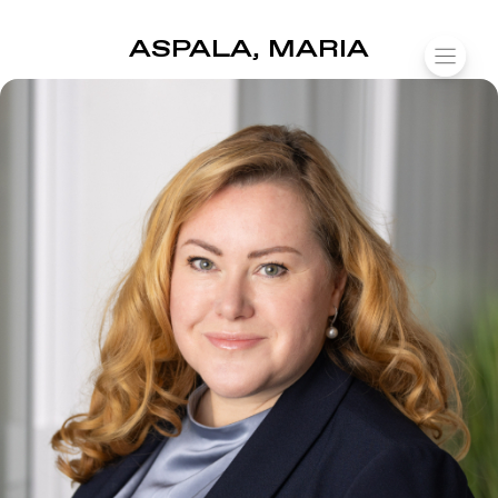
SUOMIAREENA
ASPALA, MARIA
Siirry
VALIK
sisältöön