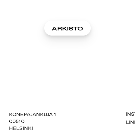
ARKISTO
SUOMIAREENA
KONEPAJANKUJA 1
IN
00510
LIN
HELSINKI