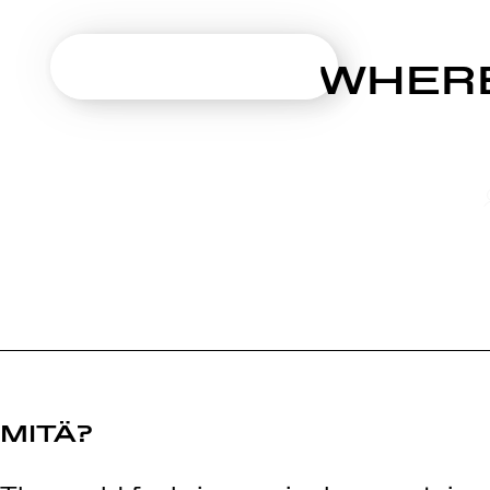
SUOMIAREENA
WHERE
Siirry
sisältöön
MITÄ?