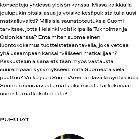
konsepteja yhdessä yleisön kanssa. Missä kaikkialla
joulupukin pitäisi asua ja voisiko kesäpukista tulla uusi
matkailuvaltti? Millaisia saunatoteutuksia Suomi
tarvitsee, jotta Helsinki voisi kilpailla Tukholman ja
Oslon kanssa? Entä miten suomalainen
luontokokemus tuotteistetaan tavalla, joka vetoaa
yhä useampaan kansainväliseen matkailijaan?
Keskustelun aikana etsitään myös vastausta
suurempaan kysymykseen: mitä Suomesta vielä
puuttuu? Voiko juuri SuomiAreenan lavalla syntyä idea
Suomen seuraavasta matkailuilmiöstä tai kokonaan
uudesta matkakohteesta?
PUHUJAT