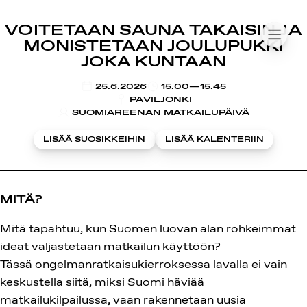
SUOMIAREENA
VOITETAAN SAUNA TAKAISIN JA
Siirry
VALIK
MONISTETAAN JOULUPUKKI
sisältöön
JOKA KUNTAAN
KLO
25.6.2026
15.00—15.45
PAVILJONKI
SUOMIAREENAN MATKAILUPÄIVÄ
LISÄÄ SUOSIKKEIHIN
LISÄÄ KALENTERIIN
MITÄ?
Mitä tapahtuu, kun Suomen luovan alan rohkeimmat
ideat valjastetaan matkailun käyttöön?
Tässä ongelmanratkaisukierroksessa lavalla ei vain
keskustella siitä, miksi Suomi häviää
matkailukilpailussa, vaan rakennetaan uusia