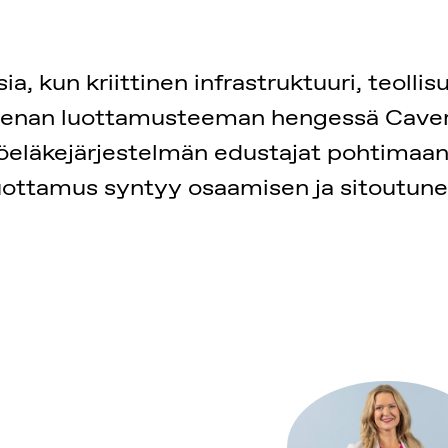
, kun kriittinen infrastruktuuri, teolli
eenan luottamusteeman hengessä Caverio
 työeläkejärjestelmän edustajat pohtima
en luottamus syntyy osaamisen ja sitoutun