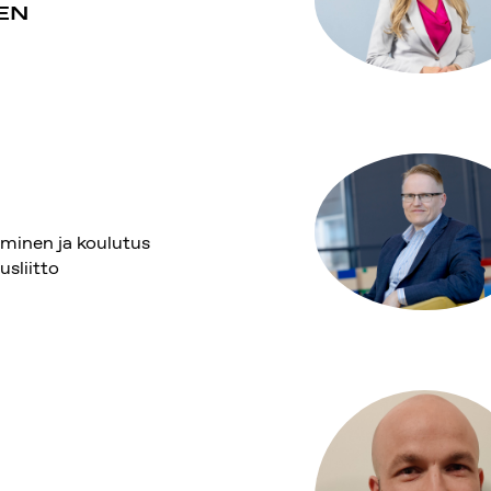
EN
aminen ja koulutus
sliitto