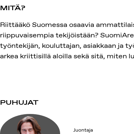
MITÄ?
Riittääkö Suomessa osaavia ammattilaisia
riippuvaisempia tekijöistään? SuomiAr
työntekijän, kouluttajan, asiakkaan ja
arkea kriittisillä aloilla sekä sitä, mit
PUHUJAT
Juontaja