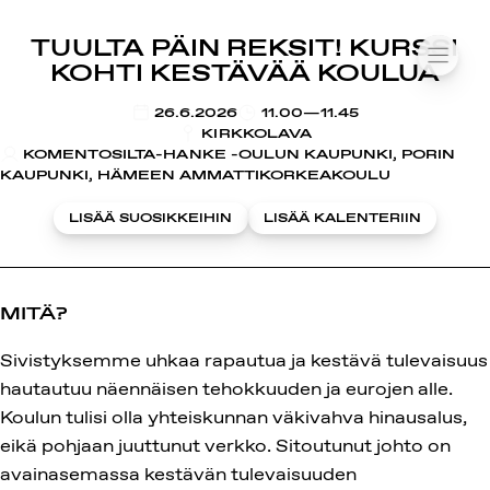
SUOMIAREENA
TUULTA PÄIN REKSIT! KURSSI
Siirry
VALIK
KOHTI KESTÄVÄÄ KOULUA
sisältöön
KLO
26.6.2026
11.00—11.45
KIRKKOLAVA
KOMENTOSILTA-HANKE -OULUN KAUPUNKI, PORIN
KAUPUNKI, HÄMEEN AMMATTIKORKEAKOULU
LISÄÄ SUOSIKKEIHIN
LISÄÄ KALENTERIIN
MITÄ?
Sivistyksemme uhkaa rapautua ja kestävä tulevaisuus
hautautuu näennäisen tehokkuuden ja eurojen alle.
Koulun tulisi olla yhteiskunnan väkivahva hinausalus,
eikä pohjaan juuttunut verkko. Sitoutunut johto on
avainasemassa kestävän tulevaisuuden