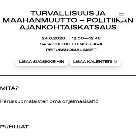
SUOMIAREENA
TURVALLISUUS JA
Siirry
VALIK
MAAHANMUUTTO – POLITIIKAN
sisältöön
AJANKOHTAISKATSAUS
KLO
24.6.2026
12.00—12.45
SATA SHIPBUILDING -LAVA
PERUSSUOMALAISET
LISÄÄ SUOSIKKEIHIN
LISÄÄ KALENTERIIN
MITÄ?
Perussuomalaisten oma ohjelmasisältö
PUHUJAT