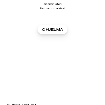
sisäministeri
Perussuomalaiset
OHJELMA
SUOMIAREENA
KONEPAJANKUJA 1