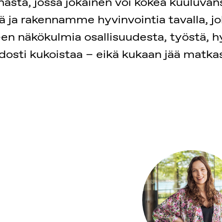
asta, jossa jokainen voi kokea kuuluva
ja rakennamme hyvinvointia tavalla, jok
n näkökulmia osallisuudesta, työstä, hyv
idosti kukoistaa – eikä kukaan jää matka