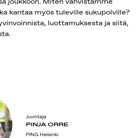
nsa joukkoon. Miten vahvistamme
a kantaa myös tuleville sukupolville?
invoinnista, luottamuksesta ja siitä,
sta.
Juontaja
PINJA ORRE
PING Helsinki