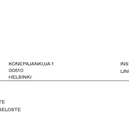
SUOMIAREENA
KONEPAJANKUJA 1
IN
00510
LIN
HELSINKI
TE
SELOSTE