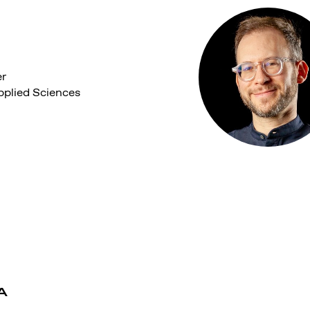
er
pplied Sciences
A