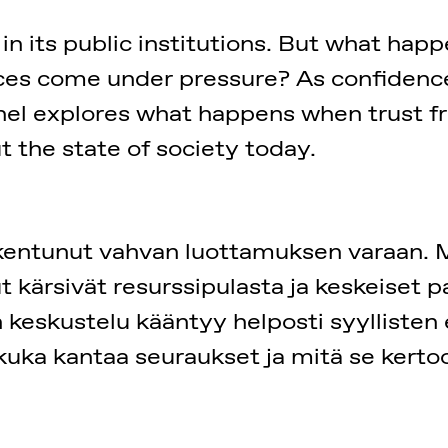
t in its public institutions. But what h
ices come under pressure? As confidenc
anel explores what happens when trust f
 the state of society today.
kentunut vahvan luottamuksen varaan. 
t kärsivät resurssipulasta ja keskeiset 
 keskustelu kääntyy helposti syyllisten 
 kuka kantaa seuraukset ja mitä se kert