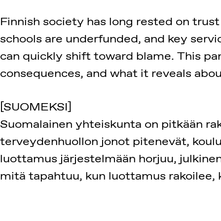
Finnish society has long rested on trus
schools are underfunded, and key serv
can quickly shift toward blame. This p
consequences, and what it reveals about
[SUOMEKSI]
Suomalainen yhteiskunta on pitkään ra
terveydenhuollon jonot pitenevät, koulu
luottamus järjestelmään horjuu, julkinen
mitä tapahtuu, kun luottamus rakoilee,