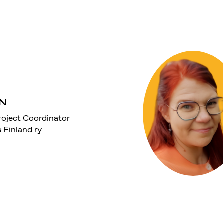
N
roject Coordinator
s Finland ry