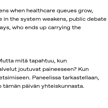
appens when healthcare queues grow,
e in the system weakens, public debate
rays, who ends up carrying the
Mutta mitä tapahtuu, kun
palvelut joutuvat paineeseen? Kun
etsimiseen. Paneelissa tarkastellaan,
oo tämän päivän yhteiskunnasta.