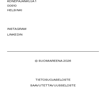
SUOMIAREENA
KONEPAJANKUJA 1
00510
HELSINKI
INSTAGRAM
LINKEDIN
© SUOMIAREENA 2026
TIETOSUOJASELOSTE
SAAVUTETTAVUUSSELOSTE