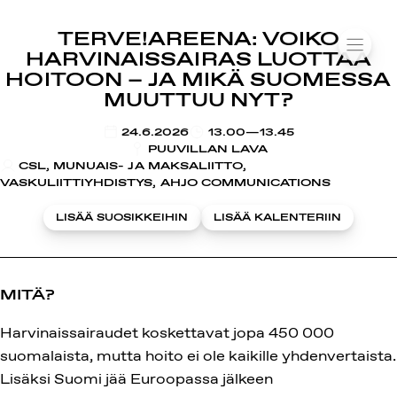
SUOMIAREENA
TERVE!AREENA: VOIKO
Siirry
VALIK
HARVINAISSAIRAS LUOTTAA
sisältöön
HOITOON – JA MIKÄ SUOMESSA
MUUTTUU NYT?
KLO
24.6.2026
13.00—13.45
PUUVILLAN LAVA
CSL, MUNUAIS- JA MAKSALIITTO,
VASKULIITTIYHDISTYS, AHJO COMMUNICATIONS
LISÄÄ SUOSIKKEIHIN
LISÄÄ KALENTERIIN
MITÄ?
Harvinaissairaudet koskettavat jopa 450 000
suomalaista, mutta hoito ei ole kaikille yhdenvertaista.
Lisäksi Suomi jää Euroopassa jälkeen