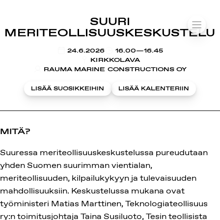
SUOMIAREENA
SUURI
Siirry
VALIK
MERITEOLLISUUSKESKUSTELU
sisältöön
KLO
24.6.2026
16.00—16.45
KIRKKOLAVA
RAUMA MARINE CONSTRUCTIONS OY
LISÄÄ SUOSIKKEIHIN
LISÄÄ KALENTERIIN
MITÄ?
Suuressa meriteollisuuskeskustelussa pureudutaan
yhden Suomen suurimman vientialan,
meriteollisuuden, kilpailukykyyn ja tulevaisuuden
mahdollisuuksiin. Keskustelussa mukana ovat
työministeri Matias Marttinen, Teknologiateollisuus
ry:n toimitusjohtaja Taina Susiluoto, Tesin teollisista