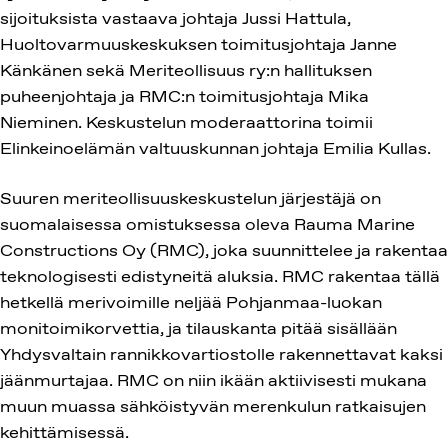
sijoituksista vastaava johtaja Jussi Hattula,
Huoltovarmuuskeskuksen toimitusjohtaja Janne
Känkänen sekä Meriteollisuus ry:n hallituksen
puheenjohtaja ja RMC:n toimitusjohtaja Mika
Nieminen. Keskustelun moderaattorina toimii
Elinkeinoelämän valtuuskunnan johtaja Emilia Kullas.
Suuren meriteollisuuskeskustelun järjestäjä on
suomalaisessa omistuksessa oleva Rauma Marine
Constructions Oy (RMC), joka suunnittelee ja rakentaa
teknologisesti edistyneitä aluksia. RMC rakentaa tällä
hetkellä merivoimille neljää Pohjanmaa-luokan
monitoimikorvettia, ja tilauskanta pitää sisällään
Yhdysvaltain rannikkovartiostolle rakennettavat kaksi
jäänmurtajaa. RMC on niin ikään aktiivisesti mukana
muun muassa sähköistyvän merenkulun ratkaisujen
kehittämisessä.