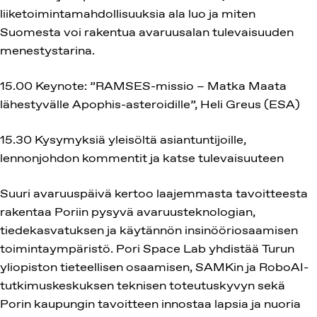
liiketoimintamahdollisuuksia ala luo ja miten
Suomesta voi rakentua avaruusalan tulevaisuuden
menestystarina.
15.00 Keynote: ”RAMSES-missio – Matka Maata
lähestyvälle Apophis-asteroidille”, Heli Greus (ESA)
15.30 Kysymyksiä yleisöltä asiantuntijoille,
lennonjohdon kommentit ja katse tulevaisuuteen
Suuri avaruuspäivä kertoo laajemmasta tavoitteesta
rakentaa Poriin pysyvä avaruusteknologian,
tiedekasvatuksen ja käytännön insinööriosaamisen
toimintaympäristö. Pori Space Lab yhdistää Turun
yliopiston tieteellisen osaamisen, SAMKin ja RoboAI-
tutkimuskeskuksen teknisen toteutuskyvyn sekä
Porin kaupungin tavoitteen innostaa lapsia ja nuoria