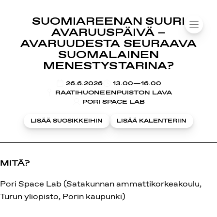
SUOMIAREENA
SUOMIAREENAN SUURI
Siirry
VALIK
AVARUUSPÄIVÄ –
sisältöön
AVARUUDESTA SEURAAVA
SUOMALAINEN
MENESTYSTARINA?
KLO
26.6.2026
13.00—16.00
RAATIHUONEENPUISTON LAVA
PORI SPACE LAB
LISÄÄ SUOSIKKEIHIN
LISÄÄ KALENTERIIN
MITÄ?
Pori Space Lab (Satakunnan ammattikorkeakoulu,
Turun yliopisto, Porin kaupunki)