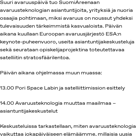
Suuri avaruuspäivä tuo SuomiAreenaan
avaruusteknologian asiantuntijoita, yrityksiä ja nuoria
osaajia pohtimaan, miksi avaruus on noussut yhdeksi
tulevaisuuden tärkeimmistä kasvualoista. Päivän
aikana kuullaan Euroopan avaruusjärjestö ESA:n
keynote-puheenvuoro, useita asiantuntijakeskusteluja
sekä seurataan opiskelijaprojektina toteutettavaa
satelliitin stratosfäärilentoa.
Päivän aikana ohjelmassa muun muassa:
13.00 Pori Space Labin ja satelliittimission esittely
14.00 Avaruusteknologia muuttaa maailmaa –
asiantuntijakeskustelut
Keskusteluissa tarkastellaan, miten avaruusteknologia
vaikuttaa jokapäiväiseen elämäämme, millaisia uusia