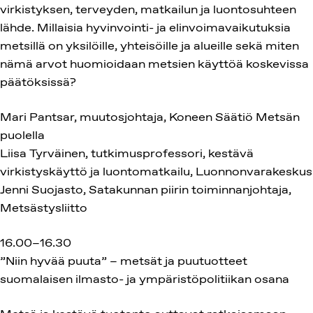
virkistyksen, terveyden, matkailun ja luontosuhteen
lähde. Millaisia hyvinvointi- ja elinvoimavaikutuksia
metsillä on yksilöille, yhteisöille ja alueille sekä miten
nämä arvot huomioidaan metsien käyttöä koskevissa
päätöksissä?
Mari Pantsar, muutosjohtaja, Koneen Säätiö Metsän
puolella
Liisa Tyrväinen, tutkimusprofessori, kestävä
virkistyskäyttö ja luontomatkailu, Luonnonvarakeskus
Jenni Suojasto, Satakunnan piirin toiminnanjohtaja,
Metsästysliitto
16.00–16.30
”Niin hyvää puuta” – metsät ja puutuotteet
suomalaisen ilmasto- ja ympäristöpolitiikan osana