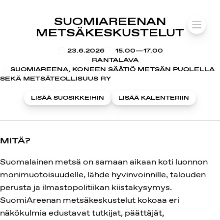
SUOMIAREENA
SUOMIAREENAN
Siirry
VALIK
METSÄKESKUSTELUT
sisältöön
KLO
23.6.2026
15.00—17.00
RANTALAVA
SUOMIAREENA, KONEEN SÄÄTIÖ METSÄN PUOLELLA
SEKÄ METSÄTEOLLISUUS RY
LISÄÄ SUOSIKKEIHIN
LISÄÄ KALENTERIIN
MITÄ?
Suomalainen metsä on samaan aikaan koti luonnon
monimuotoisuudelle, lähde hyvinvoinnille, talouden
perusta ja ilmastopolitiikan kiistakysymys.
SuomiAreenan metsäkeskustelut kokoaa eri
näkökulmia edustavat tutkijat, päättäjät,