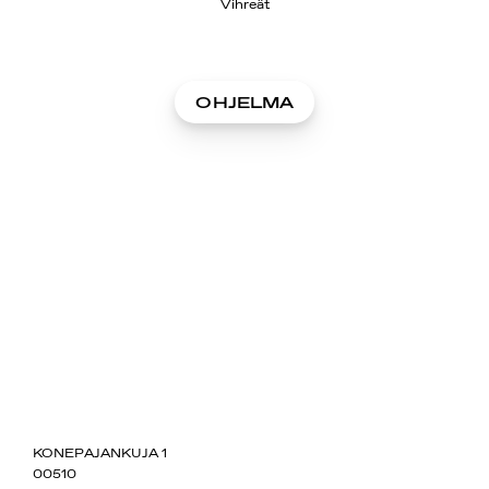
Vihreät
OHJELMA
SUOMIAREENA
KONEPAJANKUJA 1
00510