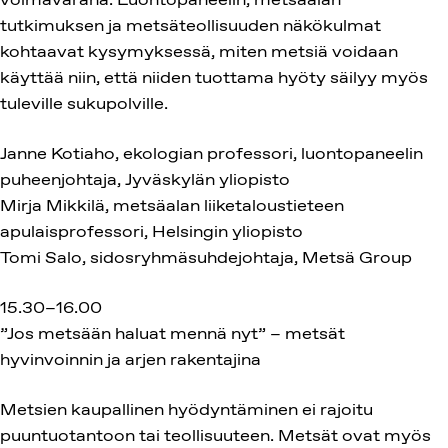
tutkimuksen ja metsäteollisuuden näkökulmat
kohtaavat kysymyksessä, miten metsiä voidaan
käyttää niin, että niiden tuottama hyöty säilyy myös
tuleville sukupolville.
Janne Kotiaho, ekologian professori, luontopaneelin
puheenjohtaja, Jyväskylän yliopisto
Mirja Mikkilä, metsäalan liiketaloustieteen
apulaisprofessori, Helsingin yliopisto
Tomi Salo, sidosryhmäsuhdejohtaja, Metsä Group
15.30–16.00
”Jos metsään haluat mennä nyt” – metsät
hyvinvoinnin ja arjen rakentajina
Metsien kaupallinen hyödyntäminen ei rajoitu
puuntuotantoon tai teollisuuteen. Metsät ovat myös