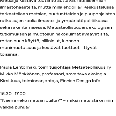
Metsä ja kestävä tuotanto auttavat ratkaisemaan
ilmastohaasteita, mutta millä ehdoilla? Keskustelussa
tarkastellaan metsien, puutuotteiden ja puupohjaisten
ratkaisujen roolia ilmasto- ja ympäristöpolitiikassa
sekä rakentamisessa. Metsäteollisuuden, ekologisen
tutkimuksen ja muotoilun näkökulmat avaavat sitä,
miten puun käyttö, hiilinielut, luonnon
monimuotoisuus ja kestävät tuotteet liittyvät
toisiinsa.
Paula Lehtomäki, toimitusjohtaja Metsäteollisuus ry
Mikko Mönkkönen, professori, soveltava ekologia
Kirsi Juva, toiminnanjohtaja, Finnish Design Info
16.30–17.00
”Näemmekö metsän puilta?” – miksi metsistä on niin
vaikea puhua?