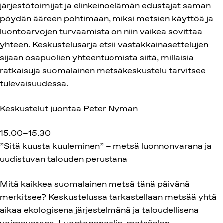
järjestötoimijat ja elinkeinoelämän edustajat saman
pöydän ääreen pohtimaan, miksi metsien käyttöä ja
luontoarvojen turvaamista on niin vaikea sovittaa
yhteen. Keskustelusarja etsii vastakkainasettelujen
sijaan osapuolien yhteentuomista siitä, millaisia
ratkaisuja suomalainen metsäkeskustelu tarvitsee
tulevaisuudessa.
Keskustelut juontaa Peter Nyman
15.00–15.30
”Sitä kuusta kuuleminen” – metsä luonnonvarana ja
uudistuvan talouden perustana
Mitä kaikkea suomalainen metsä tänä päivänä
merkitsee? Keskustelussa tarkastellaan metsää yhtä
aikaa ekologisena järjestelmänä ja taloudellisena
voimavarana. Luontopaneelin, metsäalan