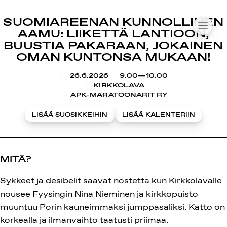
SUOMIAREENA
SUOMIAREENAN KUNNOLLINEN
Siirry
VALIK
AAMU: LIIKETTÄ LANTIOON,
sisältöön
BUUSTIA PAKARAAN, JOKAINEN
OMAN KUNTONSA MUKAAN!
KLO
26.6.2026
9.00—10.00
KIRKKOLAVA
APK-MARATOONARIT RY
LISÄÄ SUOSIKKEIHIN
LISÄÄ KALENTERIIN
MITÄ?
Sykkeet ja desibelit saavat nostetta kun Kirkkolavalle
nousee Fyysingin Nina Nieminen ja kirkkopuisto
muuntuu Porin kauneimmaksi jumppasaliksi. Katto on
korkealla ja ilmanvaihto taatusti priimaa.