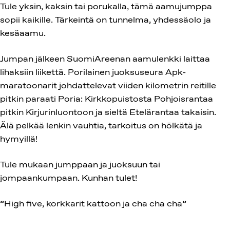
Tule yksin, kaksin tai porukalla, tämä aamujumppa
sopii kaikille. Tärkeintä on tunnelma, yhdessäolo ja
kesäaamu.
Jumpan jälkeen SuomiAreenan aamulenkki laittaa
lihaksiin liikettä. Porilainen juoksuseura Apk-
maratoonarit johdattelevat viiden kilometrin reitille
pitkin paraati Poria: Kirkkopuistosta Pohjoisrantaa
pitkin Kirjurinluontoon ja sieltä Etelärantaa takaisin.
Älä pelkää lenkin vauhtia, tarkoitus on hölkätä ja
hymyillä!
Tule mukaan jumppaan ja juoksuun tai
jompaankumpaan. Kunhan tulet!
”High five, korkkarit kattoon ja cha cha cha”