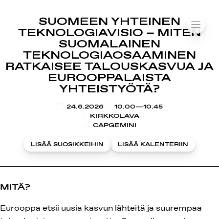
SUOMIAREENA
SUOMEEN YHTEINEN
Siirry
VALIK
TEKNOLOGIAVISIO – MITEN
sisältöön
SUOMALAINEN
TEKNOLOGIAOSAAMINEN
RATKAISEE TALOUSKASVUA JA
EUROOPPALAISTA
YHTEISTYÖTÄ?
KLO
24.6.2026
10.00—10.45
KIRKKOLAVA
CAPGEMINI
LISÄÄ SUOSIKKEIHIN
LISÄÄ KALENTERIIN
MITÄ?
Eurooppa etsii uusia kasvun lähteitä ja suurempaa