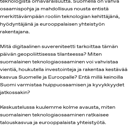
teknologista omavaraisuutta. Suomella on vahva
osaamispohja ja mahdollisuus nousta entistä
merkittävämpään rooliin teknologian kehittäjänä,
hyödyntäjänä ja eurooppalaisen yhteistyön
rakentajana.
Mitä digitaalinen suvereniteetti tarkoittaa tämän
päivän geopoliittisessa tilanteessa? Miten
suomalainen teknologiaosaaminen voi vahvistaa
vientiä, houkutella investointeja ja rakentaa kestävää
kasvua Suomelle ja Euroopalle? Entä millä keinoilla
Suomi varmistaa huippuosaamisen ja kyvykkyydet
jatkossakin?
Keskustelussa kuulemme kolme avausta, miten
suomalainen teknologiaosaaminen ratkaisee
talouskasvua ja eurooppalaista yhteistyötä.