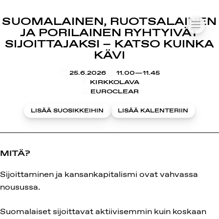
SUOMIAREENA
SUOMALAINEN, RUOTSALAINEN
Siirry
VALIK
JA PORILAINEN RYHTYIVÄT
sisältöön
SIJOITTAJAKSI – KATSO KUINKA
KÄVI
KLO
25.6.2026
11.00—11.45
KIRKKOLAVA
EUROCLEAR
LISÄÄ SUOSIKKEIHIN
LISÄÄ KALENTERIIN
MITÄ?
Sijoittaminen ja kansankapitalismi ovat vahvassa
nousussa.
Suomalaiset sijoittavat aktiivisemmin kuin koskaan