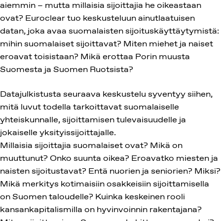
aiemmin – mutta millaisia sijoittajia he oikeastaan
ovat? Euroclear tuo keskusteluun ainutlaatuisen
datan, joka avaa suomalaisten sijoituskäyttäytymistä:
mihin suomalaiset sijoittavat? Miten miehet ja naiset
eroavat toisistaan? Mikä erottaa Porin muusta
Suomesta ja Suomen Ruotsista?
Datajulkistusta seuraava keskustelu syventyy siihen,
mitä luvut todella tarkoittavat suomalaiselle
yhteiskunnalle, sijoittamisen tulevaisuudelle ja
jokaiselle yksityissijoittajalle.
Millaisia sijoittajia suomalaiset ovat? Mikä on
muuttunut? Onko suunta oikea? Eroavatko miesten ja
naisten sijoitustavat? Entä nuorien ja seniorien? Miksi?
Mikä merkitys kotimaisiin osakkeisiin sijoittamisella
on Suomen taloudelle? Kuinka keskeinen rooli
kansankapitalismilla on hyvinvoinnin rakentajana?