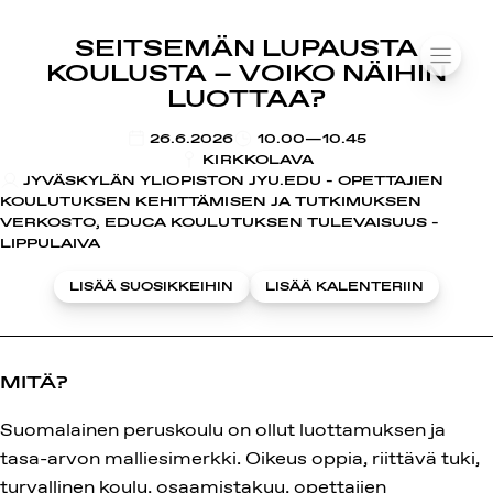
SUOMIAREENA
SEITSEMÄN LUPAUSTA
Siirry
VALIK
KOULUSTA – VOIKO NÄIHIN
sisältöön
LUOTTAA?
KLO
26.6.2026
10.00—10.45
KIRKKOLAVA
JYVÄSKYLÄN YLIOPISTON JYU.EDU - OPETTAJIEN
KOULUTUKSEN KEHITTÄMISEN JA TUTKIMUKSEN
VERKOSTO, EDUCA KOULUTUKSEN TULEVAISUUS -
LIPPULAIVA
LISÄÄ SUOSIKKEIHIN
LISÄÄ KALENTERIIN
MITÄ?
Suomalainen peruskoulu on ollut luottamuksen ja
tasa-arvon malliesimerkki. Oikeus oppia, riittävä tuki,
turvallinen koulu, osaamistakuu, opettajien