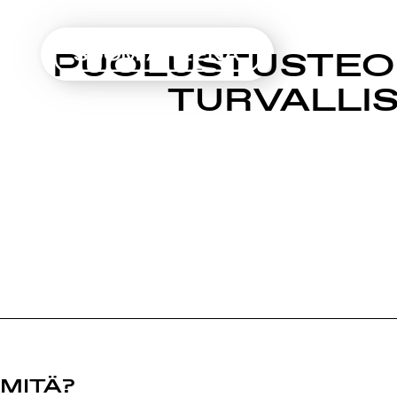
SUOMIAREENA
PUOLUSTUSTEOL
Siirry
TURVALLIS
sisältöön
MITÄ?