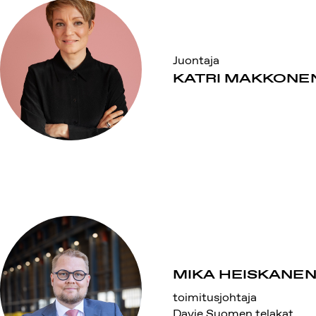
Juontaja
KATRI MAKKONE
MIKA HEISKANE
toimitusjohtaja
Davie Suomen telakat