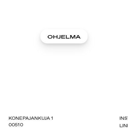
OHJELMA
SUOMIAREENA
KONEPAJANKUJA 1
IN
00510
LIN