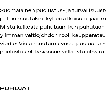
Suomalainen puolustus- ja turvallisuust
paljon muutakin: kyberratkaisuja, jäänm
Mistä kaikesta puhutaan, kun puhutaan p
ylimmän valtiojohdon rooli kaupparatsu
viedä? Vielä muutama vuosi puolustus- ja 
puolustus oli kokonaan salkuista ulos r
PUHUJAT