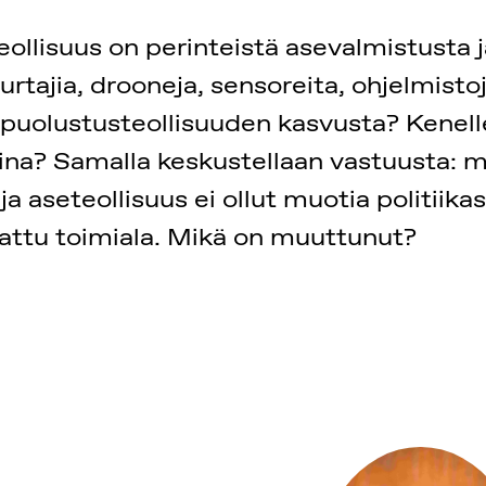
eollisuus on perinteistä asevalmistusta 
urtajia, drooneja, sensoreita, ohjelmist
uolustusteollisuuden kasvusta? Kenelle 
ina? Samalla keskustellaan vastuusta: m
aseteollisuus ei ollut muotia politiikassa
ajattu toimiala. Mikä on muuttunut?