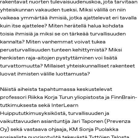
rakentavat nuorten tulevaisuudenuskoa, jota tarvitaan
yhteiskunnan vakauden tueksi. Miksi välillä on niin
vaikeaa ymmärtää ihmisiä, jotka ajattelevat eri tavalla
kuin itse ajattelee? Miten herätellä halua kohdata
toisia ihmisiä ja miksi se on tärkeää turvallisuuden
kannalta? Miten vanhemmat voivat tukea
perusturvallisuuden tunteen kehittymistä? Miksi
henkisten raja-aitojen pystyttäminen voi lisätä
turvattomuutta? Millaiset yhteiskunnalliset rakenteet
luovat ihmisten välille luottamusta?
Näistä aiheista tapahtumassa keskustelevat
professori Riikka Korja Turun yliopistosta ja FinnBrain-
tutkimuksesta sekä InterLearn
Huippututkimusyksiköstä, turvallisuuden ja
vaikuttavuuden asiantuntija Jari Taponen (Prevenza
Oy) sekä vastaava ohjaaja, KM Sonja Puolakka
sosiaalista nuorisotyötä tekevästä Tyttöjen Talosta.