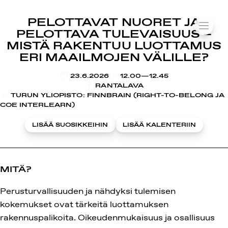
SUOMIAREENA
PELOTTAVAT NUORET JA
Siirry
VALIK
PELOTTAVA TULEVAISUUS –
sisältöön
MISTÄ RAKENTUU LUOTTAMUS
ERI MAAILMOJEN VÄLILLE?
KLO
23.6.2026
12.00—12.45
RANTALAVA
TURUN YLIOPISTO: FINNBRAIN (RIGHT-TO-BELONG JA
COE INTERLEARN)
LISÄÄ SUOSIKKEIHIN
LISÄÄ KALENTERIIN
MITÄ?
Perusturvallisuuden ja nähdyksi tulemisen
kokemukset ovat tärkeitä luottamuksen
rakennuspalikoita. Oikeudenmukaisuus ja osallisuus