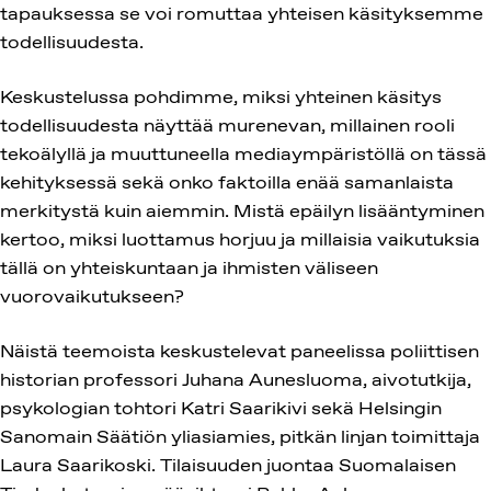
tapauksessa se voi romuttaa yhteisen käsityksemme
todellisuudesta.
Keskustelussa pohdimme, miksi yhteinen käsitys
todellisuudesta näyttää murenevan, millainen rooli
tekoälyllä ja muuttuneella mediaympäristöllä on tässä
kehityksessä sekä onko faktoilla enää samanlaista
merkitystä kuin aiemmin. Mistä epäilyn lisääntyminen
kertoo, miksi luottamus horjuu ja millaisia vaikutuksia
tällä on yhteiskuntaan ja ihmisten väliseen
vuorovaikutukseen?
Näistä teemoista keskustelevat paneelissa poliittisen
historian professori Juhana Aunesluoma, aivotutkija,
psykologian tohtori Katri Saarikivi sekä Helsingin
Sanomain Säätiön yliasiamies, pitkän linjan toimittaja
Laura Saarikoski. Tilaisuuden juontaa Suomalaisen