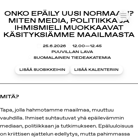
SUOMIAREENA
ONKO EPÄILY UUSI NORMAALI?
Siirry
VALIK
MITEN MEDIA, POLITIIKKA JA
sisältöön
IHMISMIELI MUOKKAAVAT
KÄSITYKSIÄMME MAAILMASTA
KLO
25.6.2026
12.00—12.45
PUUVILLAN LAVA
SUOMALAINEN TIEDEAKATEMIA
LISÄÄ SUOSIKKEIHIN
LISÄÄ KALENTERIIN
MITÄ?
Tapa, jolla hahmotamme maailmaa, muuttuu
vauhdilla. Ihmiset suhtautuvat yhä epäilevämmin
mediaan, politiikkaan ja tutkimukseen. Epäluuloisuus
on kriittisen ajattelun edellytys, mutta pahimmassa