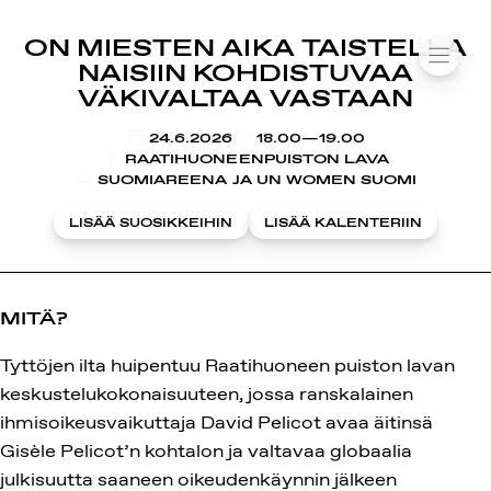
SUOMIAREENA
ON MIESTEN AIKA TAISTELLA
Siirry
VALIK
NAISIIN KOHDISTUVAA
sisältöön
VÄKIVALTAA VASTAAN
KLO
24.6.2026
18.00—19.00
RAATIHUONEENPUISTON LAVA
SUOMIAREENA JA UN WOMEN SUOMI
LISÄÄ SUOSIKKEIHIN
LISÄÄ KALENTERIIN
MITÄ?
Tyttöjen ilta huipentuu Raatihuoneen puiston lavan
keskustelukokonaisuuteen, jossa ranskalainen
ihmisoikeusvaikuttaja David Pelicot avaa äitinsä
Gisèle Pelicot’n kohtalon ja valtavaa globaalia
julkisuutta saaneen oikeudenkäynnin jälkeen