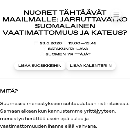
SUOMIAREENA
NUORET TÄHTÄÄVÄT
Siirry
VALIK
MAAILMALLE: JARRUTTAVATKO
sisältöön
SUOMALAINEN
VAATIMATTOMUUS JA KATEUS?
KLO
23.6.2026
13.00—13.45
SATAKUNTA-LAVA
SUOMEN YRITTÄJÄT
LISÄÄ SUOSIKKEIHIN
LISÄÄ KALENTERIIN
MITÄ?
Suomessa menestykseen suhtaudutaan ristiriitaisesti.
Samaan aikaan kun kannustamme yrittäjyyteen,
menestys herättää usein epäluuloa ja
vaatimattomuuden ihanne elää vahvana.