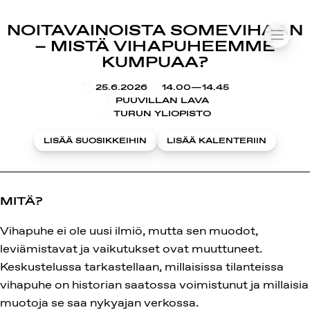
SUOMIAREENA
NOITAVAINOISTA SOMEVIHAAN
Siirry
VALIK
– MISTÄ VIHAPUHEEMME
sisältöön
KUMPUAA?
KLO
25.6.2026
14.00—14.45
PUUVILLAN LAVA
TURUN YLIOPISTO
LISÄÄ SUOSIKKEIHIN
LISÄÄ KALENTERIIN
MITÄ?
Vihapuhe ei ole uusi ilmiö, mutta sen muodot,
leviämistavat ja vaikutukset ovat muuttuneet.
Keskustelussa tarkastellaan, millaisissa tilanteissa
vihapuhe on historian saatossa voimistunut ja millaisia
muotoja se saa nykyajan verkossa.