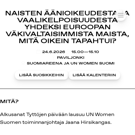
SUOMIAREENA
NAISTEN ÄÄNIOIKEUDESTA JA
Siirry
VALIK
VAALIKELPOISUUDESTA
sisältöön
YHDEKSI EUROOPAN
VÄKIVALTAISIMMISTA MAISTA,
MITÄ OIKEIN TAPAHTUI?
KLO
24.6.2026
15.00—15.10
PAVILJONKI
SUOMIAREENA JA UN WOMEN SUOMI
LISÄÄ SUOSIKKEIHIN
LISÄÄ KALENTERIIN
MITÄ?
Alkusanat Tyttöjen päivään lausuu UN Women
Suomen toiminnanjohtaja Jaana Hirsikangas.