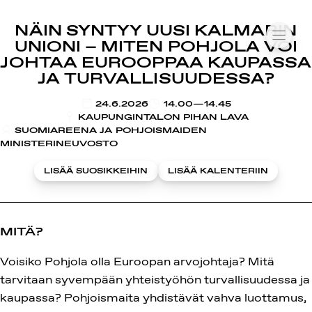
SUOMIAREENA
NÄIN SYNTYY UUSI KALMARIN
Siirry
VALIK
UNIONI – MITEN POHJOLA VOI
sisältöön
JOHTAA EUROOPPAA KAUPASSA
JA TURVALLISUUDESSA?
KLO
24.6.2026
14.00—14.45
KAUPUNGINTALON PIHAN LAVA
SUOMIAREENA JA POHJOISMAIDEN
MINISTERINEUVOSTO
LISÄÄ SUOSIKKEIHIN
LISÄÄ KALENTERIIN
MITÄ?
Voisiko Pohjola olla Euroopan arvojohtaja? Mitä
tarvitaan syvempään yhteistyöhön turvallisuudessa ja
kaupassa? Pohjoismaita yhdistävät vahva luottamus,