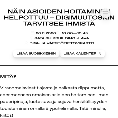
SUOMIAREENA
NÄIN ASIOIDEN HOITAMINEN
Siirry
VALIK
HELPOTTUU – DIGIMUUTOSKIN
sisältöön
TARVITSEE IHMISTÄ
KLO
26.6.2026
10.00—10.45
SATA SHIPBUILDING -LAVA
DIGI- JA VÄESTÖTIETOVIRASTO
LISÄÄ SUOSIKKEIHIN
LISÄÄ KALENTERIIN
MITÄ?
Viranomaisviestit ajasta ja paikasta riippumatta,
edesmenneen omaisen asioiden hoitaminen ilman
paperipinoja, luotettava ja sujuva henkilöllisyyden
todistaminen omalla älypuhelimella. Tätä minulle,
kiitos!