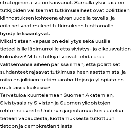
strateginen arvo on kasvanut. Samalla yksittäisten
tutkijoiden valitsemat tutkimusaiheet ovat poliittisen
kiinnostuksen kohteena aivan uudella tavalla, ja
erilaiset vaatimukset tutkimuksen tuottamalle
hyödylle lisääntyvät.
Miksi tieteen vapaus on edellytys sekä uusille
tieteellisille läpimurroille että sivistys- ja oikeusvaltion
kulmakivi? Miten tutkijat voivat tehdä uraa
valitsemansa aiheen parissa ilman, että poliittiset
suhdanteet rajaavat tutkimusaiheen asettamista, ja
mikä on julkisen tutkimusrahoittajan ja yliopistojen
rooli tässä kaikessa?
Tervetuloa kuuntelemaan Suomen Akatemian,
Sivistysala ry Sivistan ja Suomen yliopistojen
rehtorineuvosto Unifi ry:n järjestämää keskustelua
tieteen vapaudesta, luottamuksesta tutkittuun
tietoon ja demokratian tilasta!