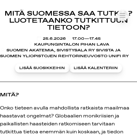
SUOMIAREENA
MITÄ SUOMESSA SAA TUTKIA?
Siirry
VALIK
LUOTETAANKO TUTKITTUUN
sisältöön
TIETOON?
KLO
25.6.2026
17.00—17.45
KAUPUNGINTALON PIHAN LAVA
SUOMEN AKATEMIA, SIVISTYSALA RY SIVISTA JA
SUOMEN YLIOPISTOJEN REHTORINEUVOSTO UNIFI RY
LISÄÄ SUOSIKKEIHIN
LISÄÄ KALENTERIIN
MITÄ?
Onko tieteen avulla mahdollista ratkaista maailmaa
haastavat ongelmat? Globaalien monikriisien ja
paikallisten haasteiden ratkomiseen tarvitaan
tutkittua tietoa enemmän kuin koskaan, ja tiedon