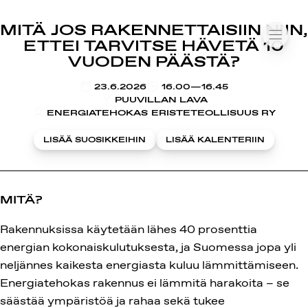
SUOMIAREENA
MITÄ JOS RAKENNETTAISIIN NIIN,
Siirry
VALIK
ETTEI TARVITSE HÄVETÄ 10
sisältöön
VUODEN PÄÄSTÄ?
KLO
23.6.2026
16.00—16.45
PUUVILLAN LAVA
ENERGIATEHOKAS ERISTETEOLLISUUS RY
LISÄÄ SUOSIKKEIHIN
LISÄÄ KALENTERIIN
MITÄ?
Rakennuksissa käytetään lähes 40 prosenttia
energian kokonaiskulutuksesta, ja Suomessa jopa yli
neljännes kaikesta energiasta kuluu lämmittämiseen.
Energiatehokas rakennus ei lämmitä harakoita – se
säästää ympäristöä ja rahaa sekä tukee