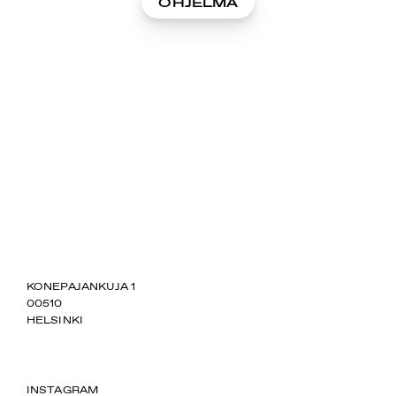
OHJELMA
SUOMIAREENA
KONEPAJANKUJA 1
00510
HELSINKI
INSTAGRAM