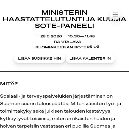
SUOMIAREENA
MINISTERIN
Siirry
VALIK
HAASTATTELUTUNTI JA KUUMA
sisältöön
SOTE-PANEELI
KLO
25.6.2026
10.30—11.45
RANTALAVA
SUOMIAREENAN SOTEPÄIVÄ
LISÄÄ SUOSIKKEIHIN
LISÄÄ KALENTERIIN
MITÄ?
Sosiaali- ja terveyspalveluiden järjestäminen on
Suomen suurin talouspäätös. Miten väestön työ- ja
toimintakyky sekä julkisen talouden kestävyys
kytkeytyvät toisiinsa, miten eri ikäisten hoidon ja
hoivan tarpeisiin vastataan eri puolilla Suomea ja