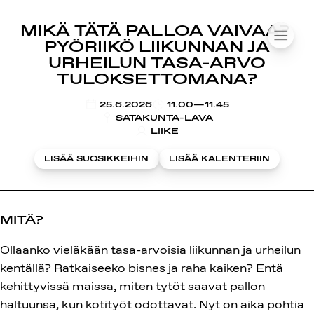
SUOMIAREENA
MIKÄ TÄTÄ PALLOA VAIVAA?
Siirry
VALIK
PYÖRIIKÖ LIIKUNNAN JA
sisältöön
URHEILUN TASA-ARVO
TULOKSETTOMANA?
KLO
25.6.2026
11.00—11.45
SATAKUNTA-LAVA
LIIKE
LISÄÄ SUOSIKKEIHIN
LISÄÄ KALENTERIIN
MITÄ?
Ollaanko vieläkään tasa-arvoisia liikunnan ja urheilun
kentällä? Ratkaiseeko bisnes ja raha kaiken? Entä
kehittyvissä maissa, miten tytöt saavat pallon
haltuunsa, kun kotityöt odottavat. Nyt on aika pohtia