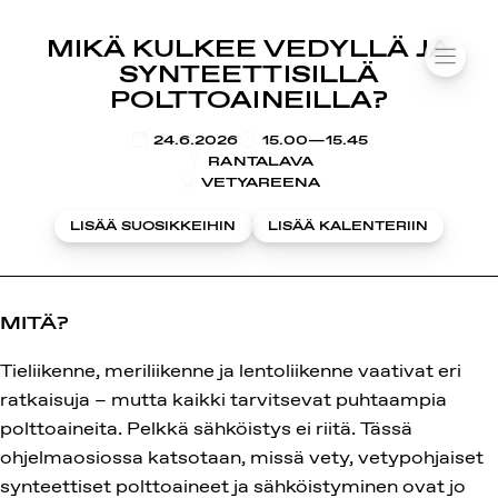
SUOMIAREENA
MIKÄ KULKEE VEDYLLÄ JA
Siirry
VALIK
SYNTEETTISILLÄ
sisältöön
POLTTOAINEILLA?
KLO
24.6.2026
15.00—15.45
RANTALAVA
VETYAREENA
LISÄÄ SUOSIKKEIHIN
LISÄÄ KALENTERIIN
MITÄ?
Tieliikenne, meriliikenne ja lentoliikenne vaativat eri
ratkaisuja – mutta kaikki tarvitsevat puhtaampia
polttoaineita. Pelkkä sähköistys ei riitä. Tässä
ohjelmaosiossa katsotaan, missä vety, vetypohjaiset
synteettiset polttoaineet ja sähköistyminen ovat jo