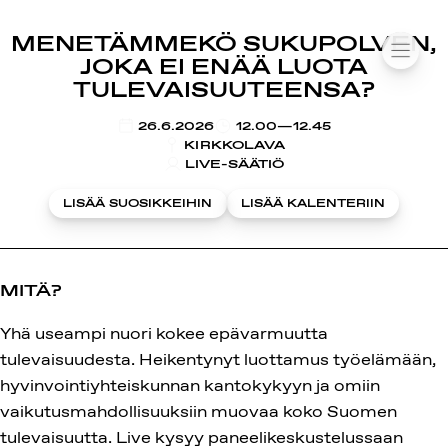
SUOMIAREENA
MENETÄMMEKÖ SUKUPOLVEN,
Siirry
VALIK
JOKA EI ENÄÄ LUOTA
sisältöön
TULEVAISUUTEENSA?
KLO
26.6.2026
12.00—12.45
KIRKKOLAVA
LIVE-SÄÄTIÖ
LISÄÄ SUOSIKKEIHIN
LISÄÄ KALENTERIIN
MITÄ?
Yhä useampi nuori kokee epävarmuutta
tulevaisuudesta. Heikentynyt luottamus työelämään,
hyvinvointiyhteiskunnan kantokykyyn ja omiin
vaikutusmahdollisuuksiin muovaa koko Suomen
tulevaisuutta. Live kysyy paneelikeskustelussaan