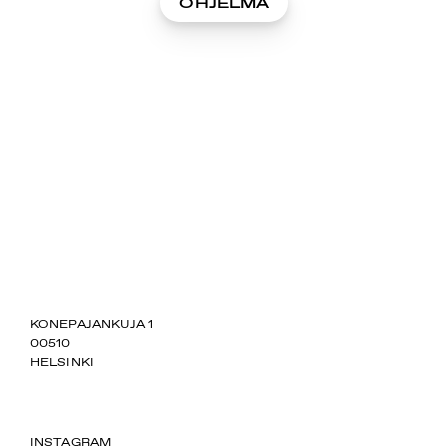
OHJELMA
SUOMIAREENA
KONEPAJANKUJA 1
00510
HELSINKI
INSTAGRAM