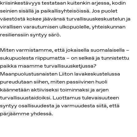
kriisinkestävyys testataan kuitenkin arjessa, kodin
seinien sisällä ja paikallisyhteisöissä. Jos puolet
väestöstä kokee jäävänsä turvallisuuskeskustelun ja
virallisen varautumisen ulkopuolelle, yhteiskunnan
resilienssiin syntyy särö.
Miten varmistamme, että jokaisella suomalaisella –
sukupuolesta riippumatta – on selkeä ja tunnistettu
paikka maamme turvallisuusketjussa?
Maanpuolustusnaisten Liiton lavakeskustelussa
pureudutaan siihen, miten passiivinen huoli
käännetään aktiiviseksi toiminnaksi ja arjen
turvallisuustaidoiksi. Luottamus tulevaisuuteen
syntyy osallisuudesta ja varmuudesta siitä, että
pärjäämme yhdessä.