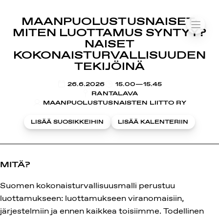
SUOMIAREENA
MAANPUOLUSTUSNAISET:
Siirry
VALIK
MITEN LUOTTAMUS SYNTYY?
sisältöön
NAISET
KOKONAISTURVALLISUUDEN
TEKIJÖINÄ
KLO
26.6.2026
15.00—15.45
RANTALAVA
MAANPUOLUSTUSNAISTEN LIITTO RY
LISÄÄ SUOSIKKEIHIN
LISÄÄ KALENTERIIN
MITÄ?
Suomen kokonaisturvallisuusmalli perustuu
luottamukseen: luottamukseen viranomaisiin,
järjestelmiin ja ennen kaikkea toisiimme. Todellinen