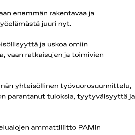
itaan enemmän rakentavaa ja
työelämästä juuri nyt.
söllisyyttä ja uskoa omiin
, vaan ratkaisujen ja toimivien
män yhteisöllinen työvuorosuunnittelu,
on parantanut tuloksia, tyytyväisyyttä ja
lualojen ammattiliitto PAMin