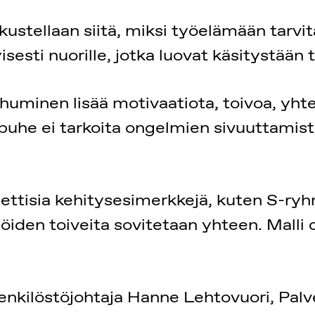
stellaan siitä, miksi työelämään tarv
sesti nuorille, jotka luovat käsitystään 
minen lisää motivaatiota, toivoa, yhtei
puhe ei tarkoita ongelmien sivuuttamista
ettisia kehitysesimerkkejä, kuten S-ryh
jöiden toiveita sovitetaan yhteen. Malli 
kilöstöjohtaja Hanne Lehtovuori, Palve