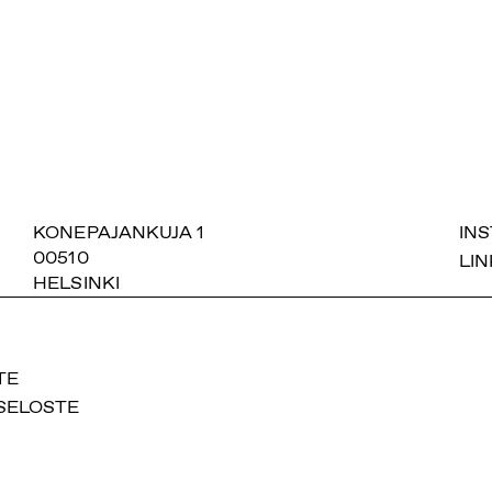
SUOMIAREENA
KONEPAJANKUJA 1
IN
00510
LIN
HELSINKI
TE
SELOSTE