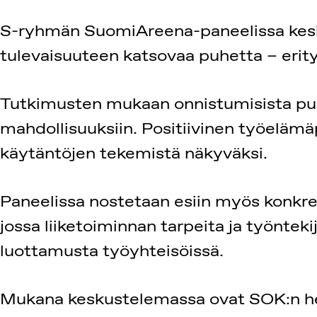
S-ryhmän SuomiAreena-paneelissa kesku
tulevaisuuteen katsovaa puhetta – erityi
Tutkimusten mukaan onnistumisista puhu
mahdollisuuksiin. Positiivinen työelämä
käytäntöjen tekemistä näkyväksi.
Paneelissa nostetaan esiin myös konkre
jossa liiketoiminnan tarpeita ja työnteki
luottamusta työyhteisöissä.
Mukana keskustelemassa ovat SOK:n hen