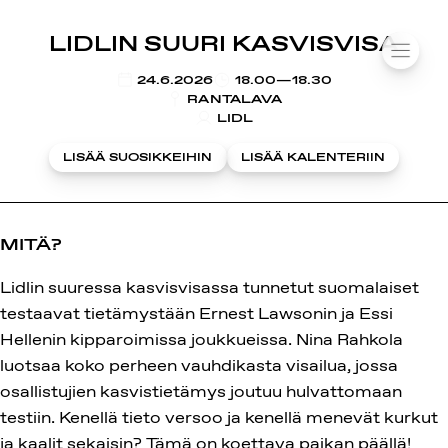
SUOMIAREENA
LIDLIN SUURI KASVISVISA
Siirry
VALIK
sisältöön
KLO
24.6.2026
18.00—18.30
RANTALAVA
LIDL
LISÄÄ SUOSIKKEIHIN
LISÄÄ KALENTERIIN
MITÄ?
Lidlin suuressa kasvisvisassa tunnetut suomalaiset
testaavat tietämystään Ernest Lawsonin ja Essi
Hellenin kipparoimissa joukkueissa. Nina Rahkola
luotsaa koko perheen vauhdikasta visailua, jossa
osallistujien kasvistietämys joutuu hulvattomaan
testiin. Kenellä tieto versoo ja kenellä menevät kurkut
ja kaalit sekaisin? Tämä on koettava paikan päällä!