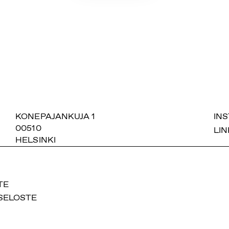
SUOMIAREENA
KONEPAJANKUJA 1
IN
00510
LIN
HELSINKI
TE
SELOSTE