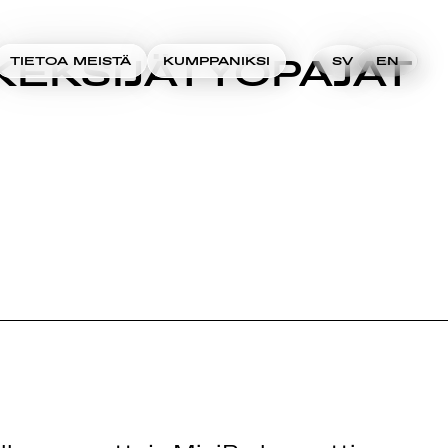
KEKSIJÄTYÖPAJAT
TIETOA MEISTÄ
KUMPPANIKSI
SV
EN