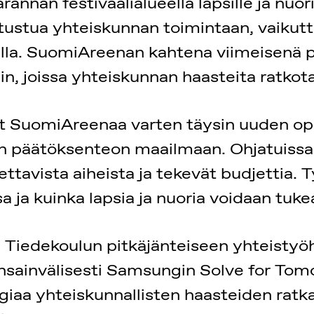
annan festivaalialueella lapsille ja nuo
 tutustua yhteiskunnan toimintaan, vaik
alla. SuomiAreenan kahtena viimeisenä päi
in, joissa yhteiskunnan haasteita ratkot
t SuomiAreenaa varten täysin uuden op
n päätöksenteon maailmaan. Ohjatuissa 
ttavista aiheista ja tekevät budjettia. 
a ja kuinka lapsia ja nuoria voidaan tuk
Tiedekoulun pitkäjänteiseen yhteistyöhö
ansainvälisesti Samsungin Solve for To
giaa yhteiskunnallisten haasteiden rat