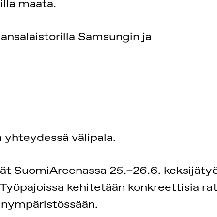
illa maata.
ansalaistorilla Samsungin ja
en yhteydessä välipala.
ät SuomiAreenassa 25.–26.6. keksijätyöp
öpajoissa kehitetään konkreettisia ratkai
uinympäristössään.