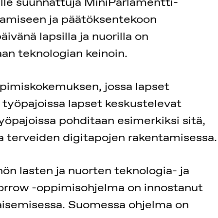
rille suunnattuja MiniParlamentti-
uttamiseen ja päätöksentekoon
vänä lapsilla ja nuorilla on
aan teknologian keinoin.
pimiskokemuksen, jossa lapset
työpajoissa lapset keskustelevat
Työpajoissa pohditaan esimerkiksi sitä,
ea terveiden digitapojen rakentamisessa.
n lasten ja nuorten teknologia- ja
morrow -oppimisohjelma on innostanut
kaisemisessa. Suomessa ohjelma on