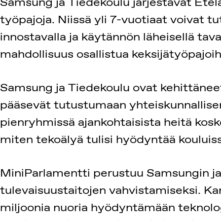
Samsung ja Tiedekoulu järjestävät Etelär
työpajoja. Niissä yli 7-vuotiaat voivat
innostavalla ja käytännön läheisellä tav
mahdollisuus osallistua keksijätyöpajoih
Samsung ja Tiedekoulu ovat kehittänee
pääsevät tutustumaan yhteiskunnallise
pienryhmissä ajankohtaisista heitä koske
miten tekoälyä tulisi hyödyntää kouluiss
MiniParlamentti perustuu Samsungin ja 
tulevaisuustaitojen vahvistamiseksi. K
miljoonia nuoria hyödyntämään teknolo