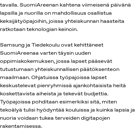
tavalla. SuomiAreenan kahtena viimeisenä päivänä
lapsilla ja nuorilla on mahdollisuus osallistua
keksijätyöpajoihin, joissa yhteiskunnan haasteita
ratkotaan teknologian keinoin.
Samsung ja Tiedekoulu ovat kehittäneet
SuomiAreenaa varten täysin uuden
oppimiskokemuksen, jossa lapset pääsevät
tutustumaan yhteiskunnallisen päätöksenteon
maailmaan. Ohjatuissa työpajoissa lapset
keskustelevat pienryhmissä ajankohtaisista heitä
koskettavista aiheista ja tekevät budjettia.
Työpajoissa pohditaan esimerkiksi sitä, miten
tekoälyä tulisi hyödyntää kouluissa ja kuinka lapsia ja
nuoria voidaan tukea terveiden digitapojen
rakentamisessa.