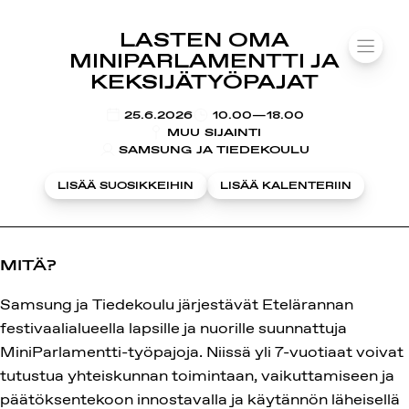
SUOMIAREENA
LASTEN OMA
Siirry
VALIK
MINIPARLAMENTTI JA
sisältöön
KEKSIJÄTYÖPAJAT
KLO
25.6.2026
10.00—18.00
MUU SIJAINTI
SAMSUNG JA TIEDEKOULU
LISÄÄ SUOSIKKEIHIN
LISÄÄ KALENTERIIN
MITÄ?
Samsung ja Tiedekoulu järjestävät Etelärannan
festivaalialueella lapsille ja nuorille suunnattuja
MiniParlamentti-työpajoja. Niissä yli 7-vuotiaat voivat
tutustua yhteiskunnan toimintaan, vaikuttamiseen ja
päätöksentekoon innostavalla ja käytännön läheisellä