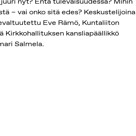
 juuri nyt? Entä tulevaisuudessa? Mihin
ä – vai onko sitä edes? Keskustelijoina
uevaltuutettu Eve Rämö, Kuntaliiton
 Kirkkohallituksen kansliapäällikkö
mari Salmela.