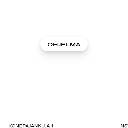
OHJELMA
SUOMIAREENA
KONEPAJANKUJA 1
IN