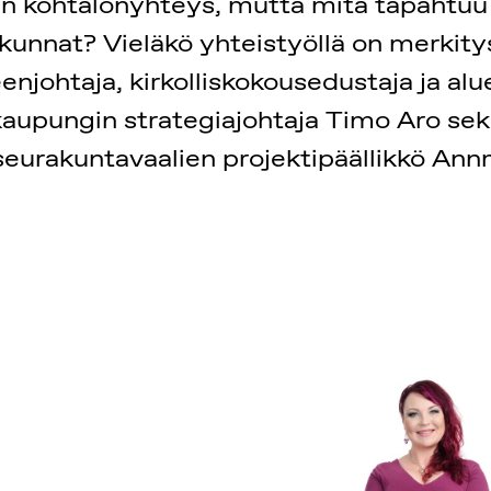
nen kohtalonyhteys, mutta mitä tapahtuu
nnat? Vieläkö yhteistyöllä on merkityst
njohtaja, kirkolliskokousedustaja ja al
aupungin strategiajohtaja Timo Aro sekä
seurakuntavaalien projektipäällikkö Ann