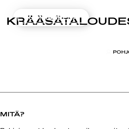
SUOMIAREENA
KRÄÄSÄTALOUDES
Siirry
sisältöön
POHJ
MITÄ?