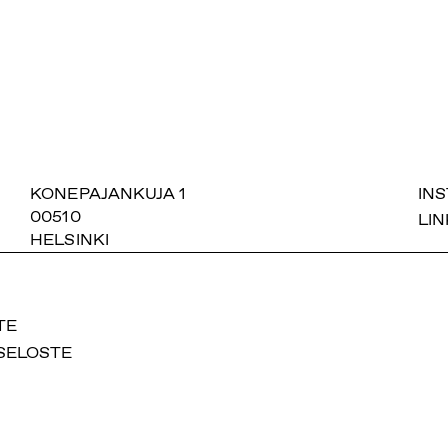
SUOMIAREENA
KONEPAJANKUJA 1
IN
00510
LIN
HELSINKI
TE
SELOSTE