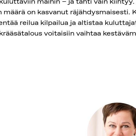
uttaviin maihin – ja tahti vain kiihtyy. 
 määrä on kasvanut räjähdysmaisesti. Kr
ntää reilua kilpailua ja altistaa kuluttaj
en krääsätalous voitaisiin vaihtaa kestä