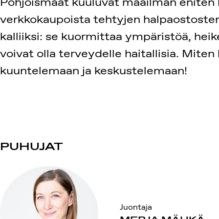
Pohjoismaat kuuluvat maailman eniten kul
verkkokaupoista tehtyjen halpaostosten
kalliiksi: se kuormittaa ympäristöä, heike
voivat olla terveydelle haitallisia. Mit
kuuntelemaan ja keskustelemaan!
PUHUJAT
Juontaja