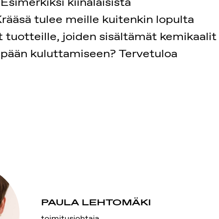
Esimerkiksi kiinalaisista
ääsä tulee meille kuitenkin lopulta
at tuotteille, joiden sisältämät kemikaalit
vämpään kuluttamiseen? Tervetuloa
PAULA LEHTOMÄKI
toimitusjohtaja