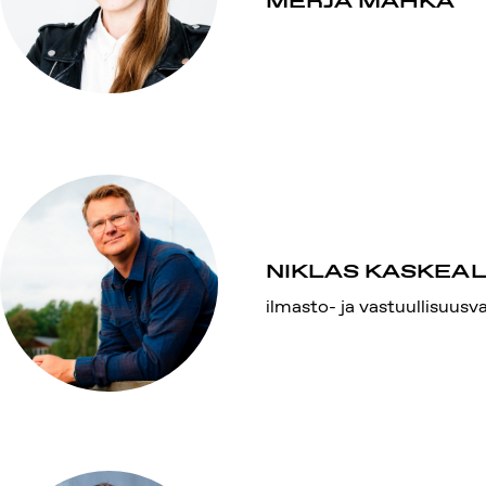
MERJA MÄHKÄ
NIKLAS KASKEA
ilmasto- ja vastuullisuusv