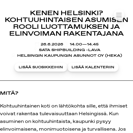
SUOMIAREENA
KENEN HELSINKI?
Siirry
VALIK
KOHTUUHINTAISEN ASUMISEN
sisältöön
ROOLI LUOTTAMUKSEN JA
ELINVOIMAN RAKENTAJANA
KLO
26.6.2026
14.00—14.45
SATA SHIPBUILDING -LAVA
HELSINGIN KAUPUNGIN ASUNNOT OY (HEKA)
LISÄÄ SUOSIKKEIHIN
LISÄÄ KALENTERIIN
MITÄ?
Kohtuuhintainen koti on lähtökohta sille, että ihmiset
voivat rakentaa tulevaisuuttaan Helsingissä. Kun
asuminen on kohtuuhintaista, kaupunki pysyy
elinvoimaisena, monimuotoisena ja turvallisena. Jos