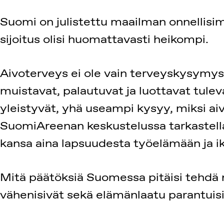
Suomi on julistettu maailman onnellisimm
sijoitus olisi huomattavasti heikompi.
Aivoterveys ei ole vain terveyskysymys.
muistavat, palautuvat ja luottavat tul
yleistyvät, yhä useampi kysyy, miksi a
SuomiAreenan keskustelussa tarkastellaa
kansa aina lapsuudesta työelämään ja i
Mitä päätöksiä Suomessa pitäisi tehdä ny
vähenisivät sekä elämänlaatu parantuisi?