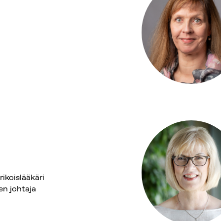
rikoislääkäri
en johtaja