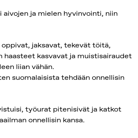
aivojen ja mielen hyvinvointi, niin
oppivat, jaksavat, tekevät töitä,
n haasteet kasvavat ja muistisairaudet
een liian vähän.
ten suomalaisista tehdään onnellisin
tuisi, työurat pitenisivät ja katkot
aailman onnellisin kansa.