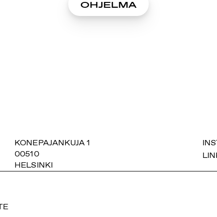
OHJELMA
SUOMIAREENA
KONEPAJANKUJA 1
IN
00510
LIN
HELSINKI
TE