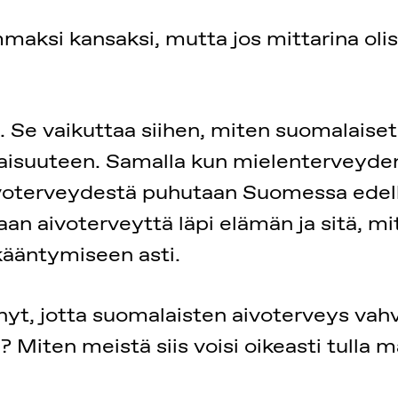
aksi kansaksi, mutta jos mittarina olisi 
 Se vaikuttaa siihen, miten suomalaiset 
evaisuuteen. Samalla kun mielenterveyde
ivoterveydestä puhutaan Suomessa edell
n aivoterveyttä läpi elämän ja sitä, mi
kääntymiseen asti.
t, jotta suomalaisten aivoterveys vahvis
 Miten meistä siis voisi oikeasti tulla m