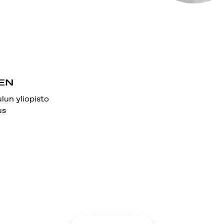
EN
lun yliopisto
us