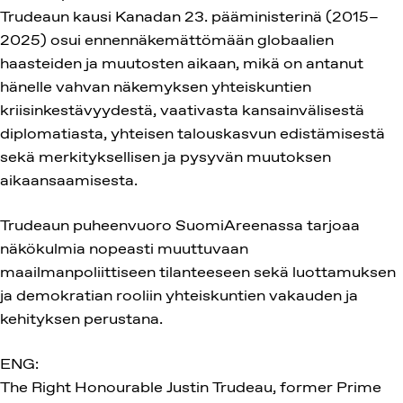
Trudeaun kausi Kanadan 23. pääministerinä (2015–
2025) osui ennennäkemättömään globaalien
haasteiden ja muutosten aikaan, mikä on antanut
hänelle vahvan näkemyksen yhteiskuntien
kriisinkestävyydestä, vaativasta kansainvälisestä
diplomatiasta, yhteisen talouskasvun edistämisestä
sekä merkityksellisen ja pysyvän muutoksen
aikaansaamisesta.
Trudeaun puheenvuoro SuomiAreenassa tarjoaa
näkökulmia nopeasti muuttuvaan
maailmanpoliittiseen tilanteeseen sekä luottamuksen
ja demokratian rooliin yhteiskuntien vakauden ja
kehityksen perustana.
ENG:
The Right Honourable Justin Trudeau, former Prime