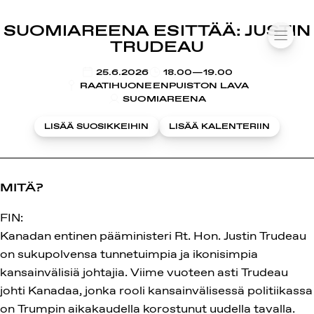
SUOMIAREENA
SUOMIAREENA ESITTÄÄ: JUSTIN
Siirry
VALIK
TRUDEAU
sisältöön
KLO
25.6.2026
18.00—19.00
RAATIHUONEENPUISTON LAVA
SUOMIAREENA
LISÄÄ SUOSIKKEIHIN
LISÄÄ KALENTERIIN
MITÄ?
FIN:
Kanadan entinen pääministeri Rt. Hon. Justin Trudeau
on sukupolvensa tunnetuimpia ja ikonisimpia
kansainvälisiä johtajia. Viime vuoteen asti Trudeau
johti Kanadaa, jonka rooli kansainvälisessä politiikassa
on Trumpin aikakaudella korostunut uudella tavalla.