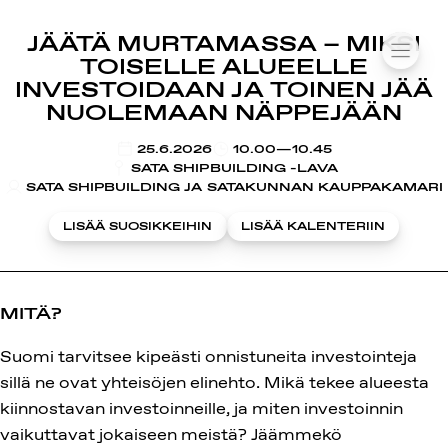
SUOMIAREENA
JÄÄTÄ MURTAMASSA – MIKSI
Siirry
VALIK
TOISELLE ALUEELLE
sisältöön
INVESTOIDAAN JA TOINEN JÄÄ
NUOLEMAAN NÄPPEJÄÄN
KLO
25.6.2026
10.00—10.45
SATA SHIPBUILDING -LAVA
SATA SHIPBUILDING JA SATAKUNNAN KAUPPAKAMARI
LISÄÄ SUOSIKKEIHIN
LISÄÄ KALENTERIIN
MITÄ?
Suomi tarvitsee kipeästi onnistuneita investointeja
sillä ne ovat yhteisöjen elinehto. Mikä tekee alueesta
kiinnostavan investoinneille, ja miten investoinnin
vaikuttavat jokaiseen meistä? Jäämmekö